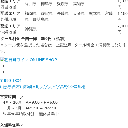
配送エリア
1,100
香川県、徳島県、愛媛県、高知県
四国地域
円
配送エリア
福岡県、佐賀県、長崎県、大分県、熊本県、宮崎
1,150
九州地域
県、鹿児島県
円
配送エリア
2,900
沖縄県
沖縄地域
円
クール料金
全国一律：650円（税別）
※クール便を選択した場合は、上記送料+クール料金＋消費税になりま
す。
〒990-1304
山形県西村山郡朝日町大字大谷字高野1080番地
営業時間 ／
4月～10月 AM9:00～PM5:00
11月～3月 AM9:00～PM4:00
※年末年始以外は、無休営業中
入場料無料／