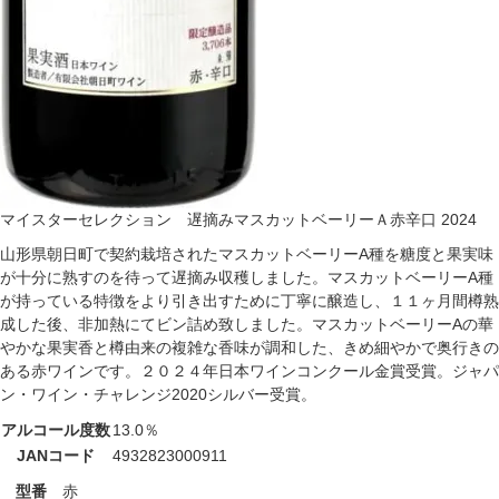
マイスターセレクション 遅摘みマスカットベーリーＡ赤辛口 2024
山形県朝日町で契約栽培されたマスカットベーリーA種を糖度と果実味
が十分に熟すのを待って遅摘み収穫しました。マスカットベーリーA種
が持っている特徴をより引き出すために丁寧に醸造し、１１ヶ月間樽熟
成した後、非加熱にてビン詰め致しました。マスカットベーリーAの華
やかな果実香と樽由来の複雑な香味が調和した、きめ細やかで奥行きの
ある赤ワインです。
２０２４年日本ワインコンクール金賞受賞。ジャパ
ン・ワイン・チャレンジ2020シルバー受賞。
アルコール度数
13.0％
JANコード
4932823000911
型番
赤