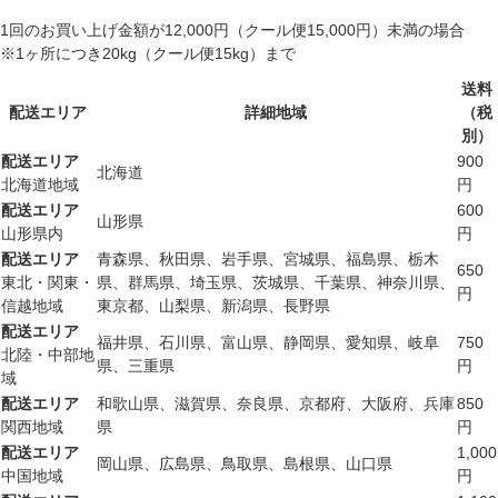
1回のお買い上げ金額が12,000円（クール便15,000円）未満の場合
※1ヶ所につき20kg（クール便15kg）まで
送料
配送エリア
詳細地域
（税
別）
配送エリア
900
北海道
北海道地域
円
配送エリア
600
山形県
山形県内
円
配送エリア
青森県、秋田県、岩手県、宮城県、福島県、栃木
650
東北・関東・
県、群馬県、埼玉県、茨城県、千葉県、神奈川県、
円
信越地域
東京都、山梨県、新潟県、長野県
配送エリア
福井県、石川県、富山県、静岡県、愛知県、岐阜
750
北陸・中部地
県、三重県
円
域
配送エリア
和歌山県、滋賀県、奈良県、京都府、大阪府、兵庫
850
関西地域
県
円
配送エリア
1,000
岡山県、広島県、鳥取県、島根県、山口県
中国地域
円