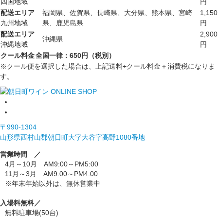
四国地域
円
配送エリア
福岡県、佐賀県、長崎県、大分県、熊本県、宮崎
1,150
九州地域
県、鹿児島県
円
配送エリア
2,900
沖縄県
沖縄地域
円
クール料金
全国一律：650円（税別）
※クール便を選択した場合は、上記送料+クール料金＋消費税になりま
す。
〒990-1304
山形県西村山郡朝日町大字大谷字高野1080番地
営業時間 ／
4月～10月 AM9:00～PM5:00
11月～3月 AM9:00～PM4:00
※年末年始以外は、無休営業中
入場料無料／
無料駐車場(50台)