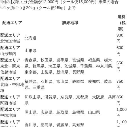
1回のお買い上げ金額が12,000円（クール便15,000円）未満の場合
※1ヶ所につき20kg（クール便15kg）まで
送料
配送エリア
詳細地域
（税
別）
配送エリア
900
北海道
北海道地域
円
配送エリア
600
山形県
山形県内
円
配送エリア
青森県、秋田県、岩手県、宮城県、福島県、栃木
650
東北・関東・
県、群馬県、埼玉県、茨城県、千葉県、神奈川県、
円
信越地域
東京都、山梨県、新潟県、長野県
配送エリア
福井県、石川県、富山県、静岡県、愛知県、岐阜
750
北陸・中部地
県、三重県
円
域
配送エリア
和歌山県、滋賀県、奈良県、京都府、大阪府、兵庫
850
関西地域
県
円
配送エリア
1,000
岡山県、広島県、鳥取県、島根県、山口県
中国地域
円
配送エリア
1,100
香川県、徳島県、愛媛県、高知県