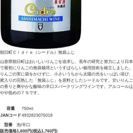
朝日町Ｃｉｄｒｅ（シードル）無袋ふじ
山形県朝日町はおいしいりんごを追求し、長年の研究と努力により日本
で最初にりんごの無袋栽培というすばらしい栽培技術を確立しました。
りんごの実に袋をかけずに、小さいうちから太陽の光をいっぱい浴び、
蜜入りの完熟した「無袋ふじ」を原料としたシードルです。甘いりんご
の香りと爽やかな酸味の辛口スパークリングワインです。アルコールは
やや低めの７％です。
容量
750ml
JANコード
4932823075018
型番
泡/辛口
販売価格
1,600円(税込1,760円)