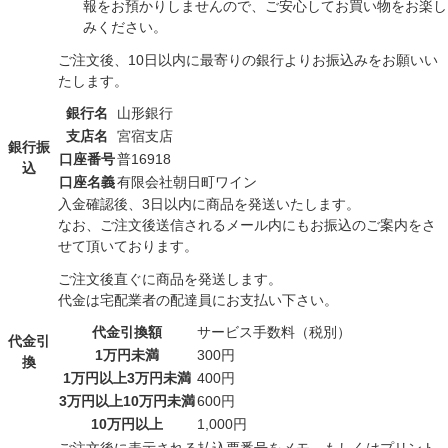
報をお預かりしませんので、ご安心してお買い物をお楽し
みください。
ご注文後、10日以内に最寄りの銀行よりお振込みをお願いい
たします。
銀行名
山形銀行
支店名
宮宿支店
銀行振
口座番号
普16918
込
口座名義
有限会社朝日町ワイン
入金確認後、3日以内に商品を発送いたします。
なお、ご注文後送信されるメール内にもお振込のご案内をさ
せて頂いております。
ご注文後直ぐに商品を発送します。
代金は宅配業者の配達員にお支払い下さい。
代金引換額
サービス手数料（税別）
代金引
1万円未満
300円
換
1万円以上3万円未満
400円
3万円以上10万円未満
600円
10万円以上
1,000円
ご注文後に表示される払込票番号をメモ、もしくはプリント