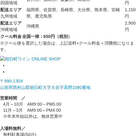
四国地域
円
配送エリア
福岡県、佐賀県、長崎県、大分県、熊本県、宮崎
1,150
九州地域
県、鹿児島県
円
配送エリア
2,900
沖縄県
沖縄地域
円
クール料金
全国一律：650円（税別）
※クール便を選択した場合は、上記送料+クール料金＋消費税になりま
す。
〒990-1304
山形県西村山郡朝日町大字大谷字高野1080番地
営業時間 ／
4月～10月 AM9:00～PM5:00
11月～3月 AM9:00～PM4:00
※年末年始以外は、無休営業中
入場料無料／
無料駐車場(50台)