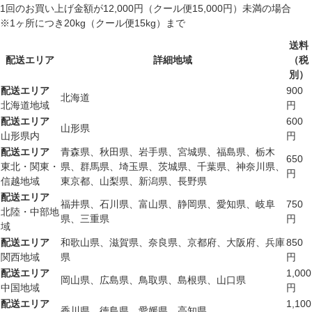
1回のお買い上げ金額が12,000円（クール便15,000円）未満の場合
※1ヶ所につき20kg（クール便15kg）まで
送料
配送エリア
詳細地域
（税
別）
配送エリア
900
北海道
北海道地域
円
配送エリア
600
山形県
山形県内
円
配送エリア
青森県、秋田県、岩手県、宮城県、福島県、栃木
650
東北・関東・
県、群馬県、埼玉県、茨城県、千葉県、神奈川県、
円
信越地域
東京都、山梨県、新潟県、長野県
配送エリア
福井県、石川県、富山県、静岡県、愛知県、岐阜
750
北陸・中部地
県、三重県
円
域
配送エリア
和歌山県、滋賀県、奈良県、京都府、大阪府、兵庫
850
関西地域
県
円
配送エリア
1,000
岡山県、広島県、鳥取県、島根県、山口県
中国地域
円
配送エリア
1,100
香川県、徳島県、愛媛県、高知県